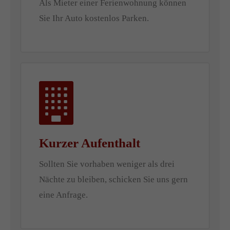
Als Mieter einer Ferienwohnung können
Sie Ihr Auto kostenlos Parken.
Drop us a line
info@yourdomain.com
About us
Lorem ipsum dolor sit amet, consectetuer adipiscing
elit.
Aenean commodo ligula eget dolor. Aenean massa. Cum
sociis natoque penatibus et magnis dis parturient montes,
Kurzer Aufenthalt
nascetur ridiculus mus. Donec quam felis, ultricies nec.
Sollten Sie vorhaben weniger als drei
Nächte zu bleiben, schicken Sie uns gern
eine Anfrage.