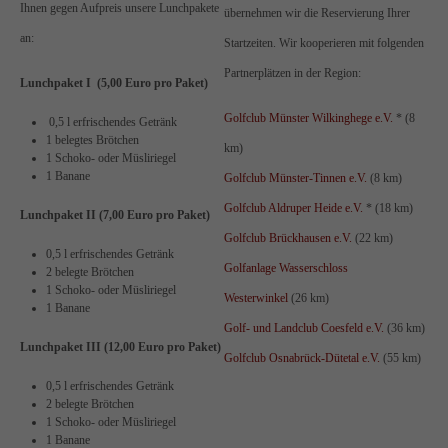
Ihnen gegen Aufpreis unsere Lunchpakete
übernehmen wir die Reservierung Ihrer
an:
Startzeiten. Wir kooperieren mit folgenden
Partnerplätzen in der Region:
Lunchpaket I (5,00 Euro pro Paket)
Golfclub Münster Wilkinghege e.V.
* (8
0,5 l erfrischendes Getränk
1 belegtes Brötchen
km)
1 Schoko- oder Müsliriegel
1 Banane
Golfclub Münster-Tinnen e.V.
(8 km)
Golfclub Aldruper Heide e.V.
* (18 km)
Lunchpaket II (
7,00 Euro pro Paket)
Golfclub Brückhausen e.V.
(22 km)
0,5 l erfrischendes Getränk
Golfanlage Wasserschloss
2 belegte Brötchen
1 Schoko- oder Müsliriegel
Westerwinkel
(26 km)
1 Banane
Golf- und Landclub Coesfeld e.V.
(36 km)
Lunchpaket III (12,00 Euro pro Paket)
Golfclub Osnabrück-Dütetal e.V.
(55 km)
0,5 l erfrischendes Getränk
2 belegte Brötchen
1 Schoko- oder Müsliriegel
1 Banane